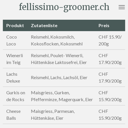
fellissimo-groomer.ch
Zum
Hauptinhalt
springen
Produkt
Zutatenliste
Preis
Coco
Reismehl, Kokosmilch,
CHF 15.90/
Loco
Kokosflocken, Kokosmehl
200g
Wienerli
Reismehl, Poulet- Wienerli,
CHF
im Teig
Hüttenkäse Laktosefrei, Eier
17.90/200g
Lachs
CHF
Reismehl, Lachs, Lachsöl, Eier
Deluxe
17.90/200g
Gurkis on
Maisgriess, Gurken,
CHF
de Rocks
Pfefferminze, Magerquark, Eier
15.90/200g
Cheese
Maisgriess, Parmesan,
CHF
Balls
Hüttenkäse, Eier
15.90/200g