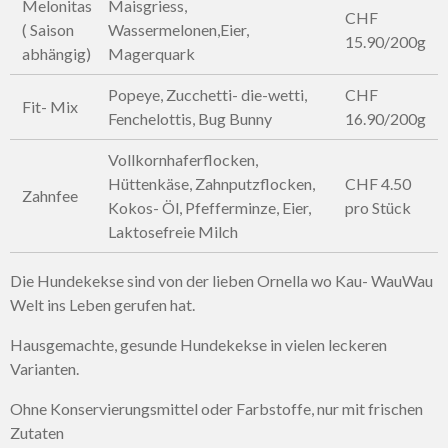
Melonitas
Maisgriess,
CHF
( Saison
Wassermelonen,Eier,
15.90/200g
abhängig)
Magerquark
Popeye, Zucchetti- die-wetti,
CHF
Fit- Mix
Fenchelottis, Bug Bunny
16.90/200g
Vollkornhaferflocken,
Hüttenkäse, Zahnputzflocken,
CHF 4.50
Zahnfee
Kokos- Öl, Pfefferminze, Eier,
pro Stück
Laktosefreie Milch
Die Hundekekse sind von der lieben Ornella wo Kau- WauWau
Welt ins Leben gerufen hat.
Hausgemachte, gesunde Hundekekse in vielen leckeren
Varianten.
Ohne Konservierungsmittel oder Farbstoffe, nur mit frischen
Zutaten